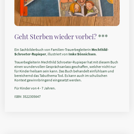
Geht Sterben wieder vorbei?
***
Ein Sachbilderbuch von Familien-Trauerbegleiterin
Mechthild-
Schroeter-Rupieper
, illustriert von
Imke Sönnichsen
.
Trauerbegleiterin Mechthild Schroeter-Rupieper hat mit diesem Buch
einen wundervollen Gesprächsanlass geschaffen, welcher nicht nur
für Kinder heilsam sein kann. Das Buch behandelt einfühlsam und
bereichernd das Tabuthema Tod. Es kann auch im schulischen
Kontext gewinnbringend eingesetzt werden.
Für Kinder von 4 - 7 Jahren.
ISBN ‎ 3522305647