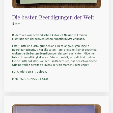
Die besten Beerdigungen der Welt
***
Bilderbuch vom schwedischen Autor
Ulf Nilsson
mit feinen
Illustrationen der schwedischen Künstlerin
Eva Eriksson.
Ester, Putte und »ich« gründen an einem langweiligen Tag ein
Beerdigungsinstitut. Für alle toten Tiere, die sonst keiner beachtet,
wollen sie die besten Beerdigungen der Welt ausrichten! Mit einer
toten Hummel fängt alles an.
Ester schaufelt, »ich« dichtet und der
kleine Putte soll dazu weinen.
Ein Bilderbuch, das der schwedische
Originalverlag bereits als »Klassiker von morgen« bezeichnet.
Für Kinder von 5 - 7 Jahren.
978-3-89565-174-8
ISBN: ‎