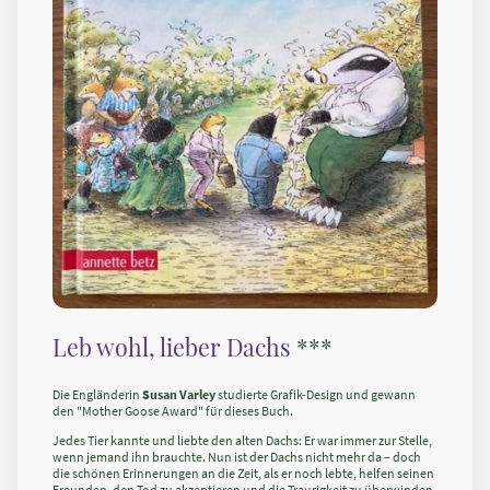
Leb wohl, lieber Dachs
***
Die Engländerin
Susan Varley
studierte Grafik-Design und gewann
den "Mother Goose Award" für dieses Buch.
Jedes Tier kannte und liebte den alten Dachs: Er war immer zur Stelle,
wenn jemand ihn brauchte. Nun ist der Dachs nicht mehr da – doch
die schönen Erinnerungen an die Zeit, als er noch lebte, helfen seinen
Freunden, den Tod zu akzeptieren und die Traurigkeit zu überwinden.