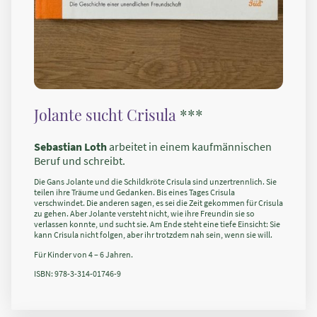
Jolante sucht Crisula
***
Sebastian Loth
arbeitet in einem kaufmännischen
Beruf und schreibt.
Die Gans Jolante und die Schildkröte Crisula sind unzertrennlich. Sie
teilen ihre Träume und Gedanken. Bis eines Tages Crisula
verschwindet. Die anderen sagen, es sei die Zeit gekommen für Crisula
zu gehen. Aber Jolante versteht nicht, wie ihre Freundin sie so
verlassen konnte, und sucht sie. Am Ende steht eine tiefe Einsicht: Sie
kann Crisula nicht folgen, aber ihr trotzdem nah sein, wenn sie will.
Für Kinder von 4 – 6 Jahren.
ISBN: 978-3-314-01746-9