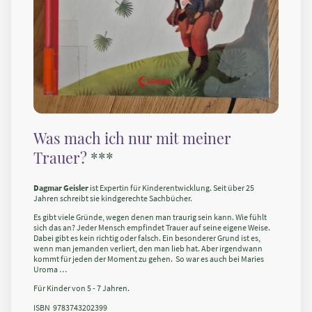
Was mach ich nur mit meiner
Trauer?
***
Dagmar Geisler
ist Expertin für Kinderentwicklung. Seit über 25
Jahren schreibt sie kindgerechte Sachbücher.
Es gibt viele Gründe, wegen denen man traurig sein kann. Wie fühlt
sich das an? Jeder Mensch empfindet Trauer auf seine eigene Weise.
Dabei gibt es kein richtig oder falsch. Ein besonderer Grund ist es,
wenn man jemanden verliert, den man lieb hat. Aber irgendwann
kommt für jeden der Moment zu gehen. So war es auch bei Maries
Uroma …
Für Kinder von 5 - 7 Jahren.
ISBN ‎ 9783743202399