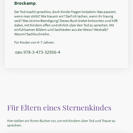
Brockamp
.
Der Tod macht sprachlos, doch Kinder fragen trotzdem: Was passiert,
wenn man stirbt? Wie trauern wir? Darf ich lachen, wenn ihr traurig
seid? Was ist eine Beerdigung? Dieses Buch bietet Antworten und hilft
dabei, mit Kindern offen und ehrlich über den Tod zu sprechen. Mit
einfühlsamen Bildern und Sachtexten aus der Wieso? Weshalb?
Warum?Sachbuchreihe .
Für Kinder von 4–7 Jahren.
978-3-473-32956-4
ISBN:
Für Eltern eines Sternenkindes
Hier stellen wir Ihnen Bücher vor, um mit Kindern über Tod und Trauer zu
sprechen.